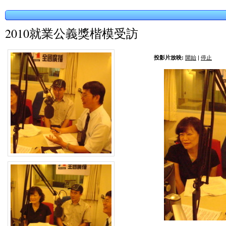
2010就業公義獎楷模受訪