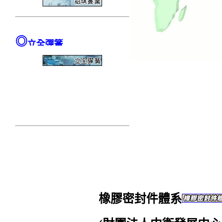
◎
立全彈簧
橡膠密封件體系