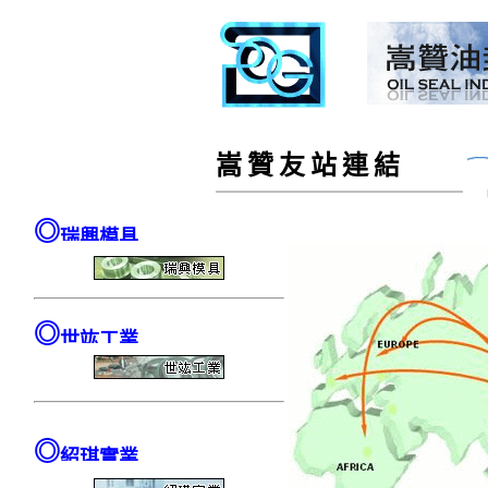
嵩
贊
友
站
連
結
◎
瑞興模具
◎
世竑工業
◎
紹琪實業