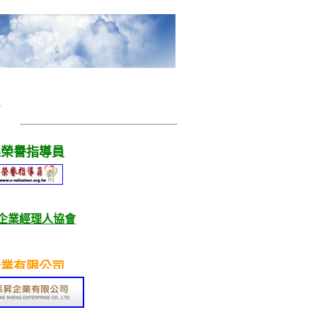
嵩
贊
友
站
連
結
縣
榮譽指導員
企業經理人協會
企業有限公司