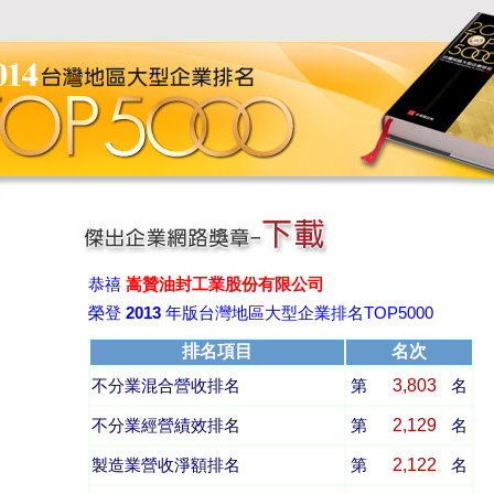
恭禧
嵩贊油封工業股份有限公司
榮登
2013
年版台灣地區大型企業排名TOP5000
排名項目
名次
3,803
不分業混合營收排名
第
名
2,129
不分業經營績效排名
第
名
2,122
製造業營收淨額排名
第
名