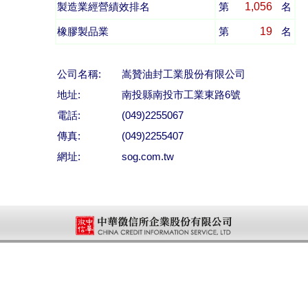
1,056
製造業經營績效排名
第
名
19
橡膠製品業
第
名
公司名稱:
嵩贊油封工業股份有限公司
地址:
南投縣南投市工業東路6號
電話:
(049)2255067
傳真:
(049)2255407
網址:
sog.com.tw