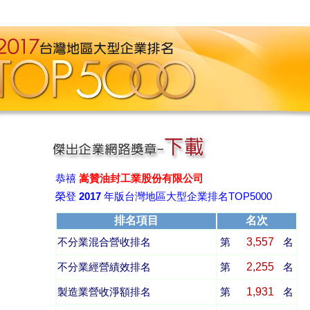
恭禧
嵩贊油封工業股份有限公司
榮登
2017
年版台灣地區大型企業排名TOP5000
排名項目
名次
3,557
不分業混合營收排名
第
名
2,255
不分業經營績效排名
第
名
1,931
製造業營收淨額排名
第
名