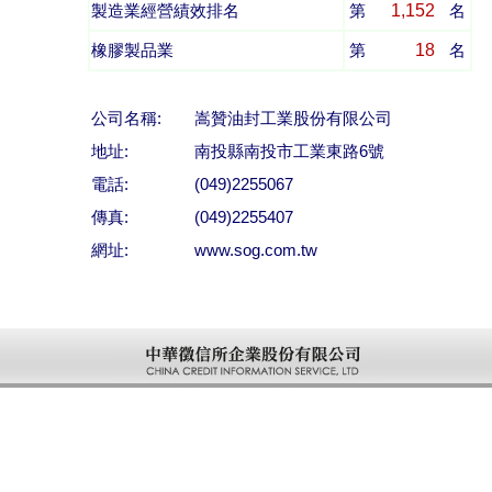
1,152
製造業經營績效排名
第
名
18
橡膠製品業
第
名
公司名稱:
嵩贊油封工業股份有限公司
地址:
南投縣南投市工業東路6號
電話:
(049)2255067
傳真:
(049)2255407
網址:
www.sog.com.tw