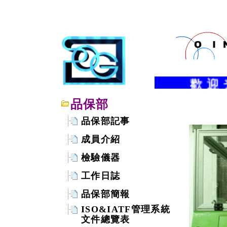
歡 迎
品保部
品保部記事
成員介紹
檢驗儀器
工作日誌
品保部簡報
ISO&IATF管理系統
文件總覽表