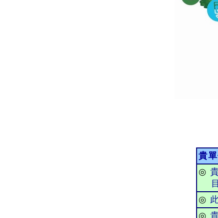
貴單
◎
目
◎
◎