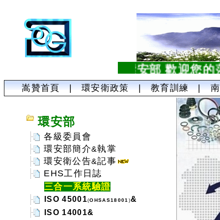
嵩贊油封環安部 歡迎您的蒞
嵩贊首頁
|
環安衛政策
|
教育訓練
|
環安部
各級委員會
環安部簡介
執掌
&
環安衛公告
記事
&
EHS工作日誌
三合一
系統驗證
ISO 45001
&
(
OHSAS18001
)
ISO 14001&