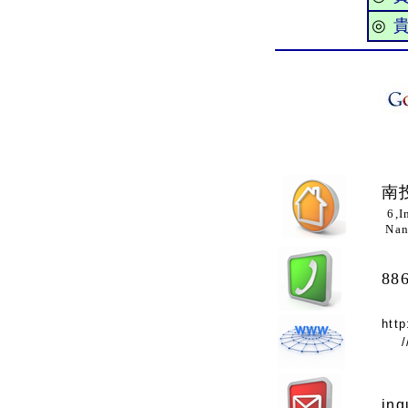
◎
南
6,I
Nan
88
http
inq