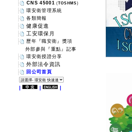
CNS
45001
(
TOSHMS
)
環安衛管理系統
各類簡報
健康促進
工安環保月
歷年『職安衛』獎項
外
部參與『重點』記事
環安衛授證分享
外部法令資訊
回公司首頁
|
|
|