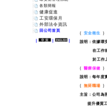
各類簡報
健康促進
工安環保月
外部法令資訊
回公司首頁
{
安全衛生
}
|
|
|
說明：依據環
在工作
於工作
{
醫療保健
}
說明：
每年度
{
無菸職場
}
主旨：公司為
提升優質