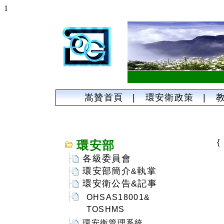
1
嵩贊首頁
|
環安衛政策
|
環安部
各級委員會
環安部簡介
執掌
&
環安衛公告&記事
OHSAS18001&
TOSHMS
環安衛管理系統