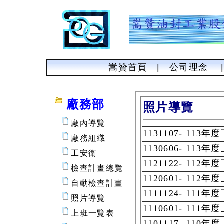
嵩贊首頁
|
公司理念
廠務部
廠內導覽
廠務組織
工安衛
檢查計畫總覽
自動檢查計畫
照片導覽
上班一覽表